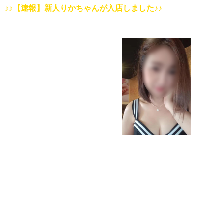
♪♪【速報】新人りかちゃんが入店しました♪♪
思わず触れたくなるような白く輝くもっちり肌の女の子。 ナイ
っとりしたタイプでエステ経験も長く安心して寛げます。
高級リラクゼーション 台湾式マッサージ「ルージュ」
♡ご来店心から感謝しております♡
騒々しい日々から一歩抜け出して、静寂で居心地のいい店内で本格的なマッ
いただければ幸いです。